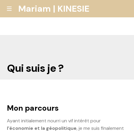
Mariam | KINESIE
Skip
Skip
MENU
to
to
Accueil
navigation
content
Qui suis je ?
L’Approche Holistique
EXP
Qui suis je ?
Mon parcours
Ayant initialement nourri un vif intérêt pour
l’économie et la géopolitique
, je me suis finalement